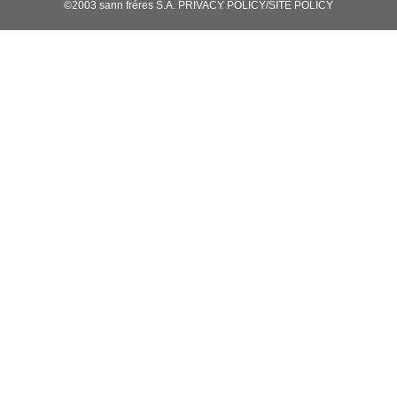
©2003 sann fréres S.A.
PRIVACY POLICY/SITE POLICY