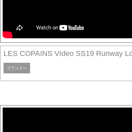
LES COPAINS Video SS19 Runway L
ブランドへ