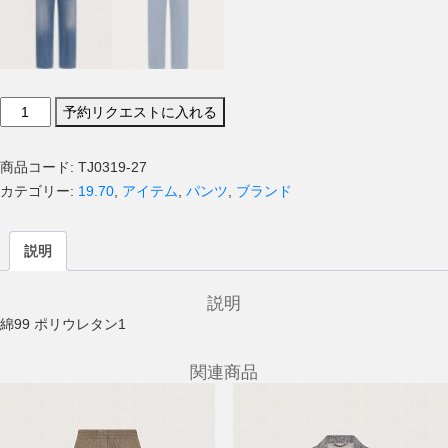
19.70
予約リクエストに入れる
パ
ン
商品コード:
TJ0319-27
ツ
カテゴリー:
19.70
,
アイテム
,
パンツ
,
ブランド
個
説明
説明
綿99 ポリウレタン1
関連商品