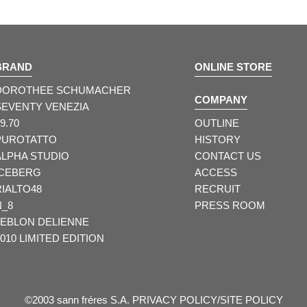
BRAND
ONLINE STORE
DOROTHEE SCHUMACHER
COMPANY
SEVENTY VENEZIA
9.70
OUTLINE
PUROTATTO
HISTORY
ALPHA STUDIO
CONTACT US
ICEBERG
ACCESS
RIALTO48
RECRUIT
N_8
PRESS ROOM
LEBLON DELIENNE
010 LIMITED EDITION
©2003 sann fréres S.A.
PRIVACY POLICY/SITE POLICY