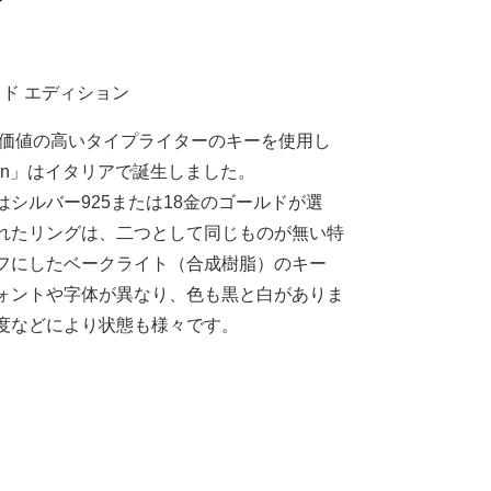
ッド エディション
少価値の高いタイプライターのキーを使用し
edition」はイタリアで誕生しました。
シルバー925または18金のゴールドが選
れたリングは、二つとして同じものが無い特
フにしたベークライト（合成樹脂）のキー
ォントや字体が異なり、色も黒と白がありま
度などにより状態も様々です。