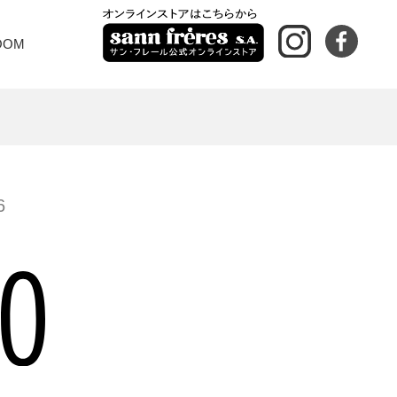
OOM
6