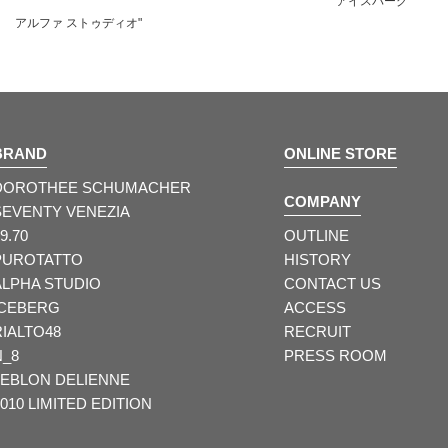
アイスバーグ
リアルト クアラ
BRAND
ONLINE STORE
DOROTHEE SCHUMACHER
COMPANY
SEVENTY VENEZIA
9.70
OUTLINE
PUROTATTO
HISTORY
ALPHA STUDIO
CONTACT US
ICEBERG
ACCESS
RIALTO48
RECRUIT
N_8
PRESS ROOM
LEBLON DELIENNE
010 LIMITED EDITION